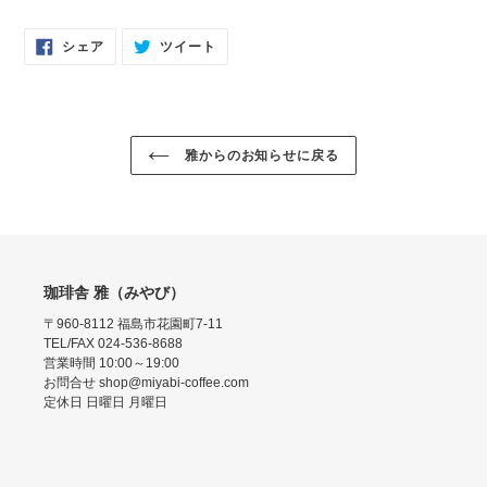
FACEBOOK
TWITTER
シェア
ツイート
で
に
シ
投
ェ
稿
ア
す
す
る
る
雅からのお知らせに戻る
珈琲舎 雅（みやび）
〒960-8112 福島市花園町7-11
TEL/FAX 024-536-8688
営業時間 10:00～19:00
お問合せ shop@miyabi-coffee.com
定休日 日曜日 月曜日