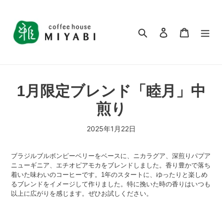
コ
ン
テ
検索
ログイン
カート
ン
ツ
に
ス
キ
1月限定ブレンド「睦月」中
ッ
プ
煎り
す
る
2025年1月22日
ブラジルブルボンピーベリーをベースに、ニカラグア、深煎りパプア
ニューギニア、エチオピアモカをブレンドしました。香り豊かで落ち
着いた味わいのコーヒーです。1年のスタートに、ゆったりと楽しめ
るブレンドをイメージして作りました。特に挽いた時の香りはいつも
以上に広がりを感じます。ぜひお試しください。